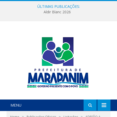
ÚLTIMAS PUBLICAÇÕES:
Aldir Blanc 2026
MENU
»
»
»
Home
Publicações Oficiais
Licitações
ADESÃO A