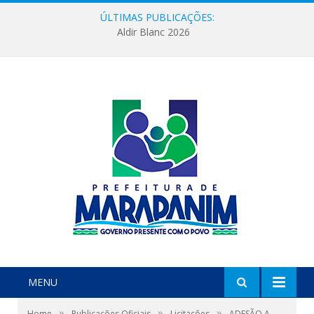
ÚLTIMAS PUBLICAÇÕES:
Aldir Blanc 2026
MENU
»
»
»
Home
Publicações Oficiais
Licitações
ADESÃO A