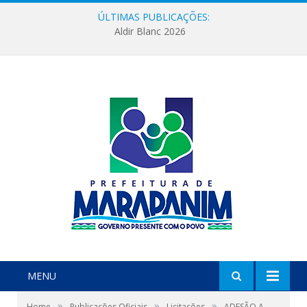
ÚLTIMAS PUBLICAÇÕES:
Aldir Blanc 2026
MENU
»
»
»
Home
Publicações Oficiais
Licitações
ADESÃO A