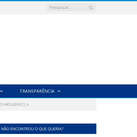
TRANSPARÊNCIA
014453426972_n
NÃO ENCONTROU O QUE QUERIA?