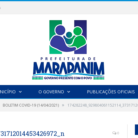
6
NICÍPIO
O GOVERNO
PUBLICAÇÕES OFICIAIS
»
BOLETIM COVID-19 (14/04/2021)
174282248_929804061152114_3731712
731712014453426972_n
0