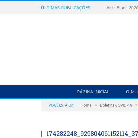
ÚLTIMAS PUBLICAÇÕES:
Aldir Blanc 202
PÁGINA INICIAL
O MU
»
»
VOCÊ ESTÁ EM:
Home
Boletins COVID-19
174282248_929804061152114_3