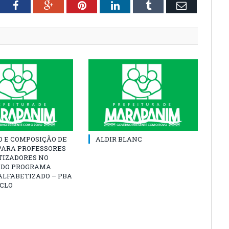
tter
Facebook
Google+
Pinterest
LinkedIn
Tumblr
Email
O E COMPOSIÇÃO DE
ALDIR BLANC
PARA PROFESSORES
TIZADORES NO
 DO PROGRAMA
ALFABETIZADO – PBA
ICLO