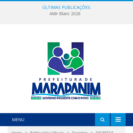
ÚLTIMAS PUBLICAÇÕES:
Aldir Blanc 2026
MENU
»
»
»
Home
Publicações Oficiais
Decretos
DECRETOS