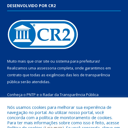
DESENVOLVIDO POR CR2
Muito mais que
criar site
ou
sistema para prefeituras
!
Realizamos uma
assessoria
completa, onde garantimos em
contrato que todas as exigências das
leis de transparência
pública
serão atendidas.
Conheça o
PNTP
e o
Radar da Transparência Pública
Nós usamos cookies para melhorar sua experiência de
navegação no portal. Ao utilizar nosso portal, você
concorda com a política de monitoramento de cookies.
Para ter mais informações sobre como isso é feito, acesse
Todos os direitos reservados a Prefeitura Municipal de
Política de cookies (
Leia mais
). Se você concorda, clique em