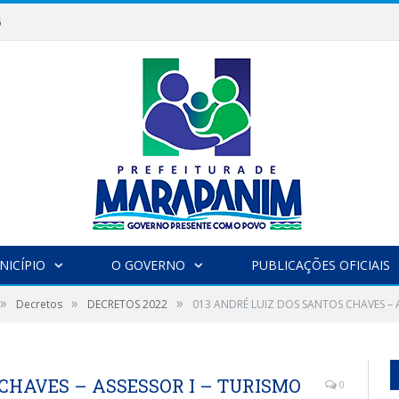
6
NICÍPIO
O GOVERNO
PUBLICAÇÕES OFICIAIS
»
»
»
Decretos
DECRETOS 2022
013 ANDRÉ LUIZ DOS SANTOS CHAVES – A
 CHAVES – ASSESSOR I – TURISMO
0