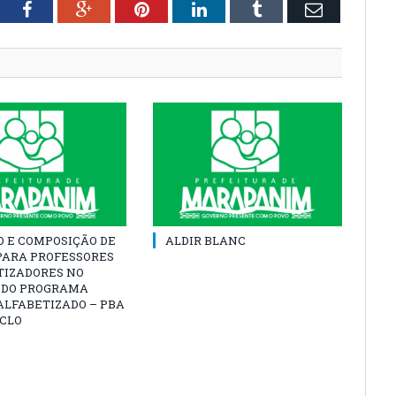
tter
Facebook
Google+
Pinterest
LinkedIn
Tumblr
Email
O E COMPOSIÇÃO DE
ALDIR BLANC
PARA PROFESSORES
TIZADORES NO
 DO PROGRAMA
ALFABETIZADO – PBA
ICLO