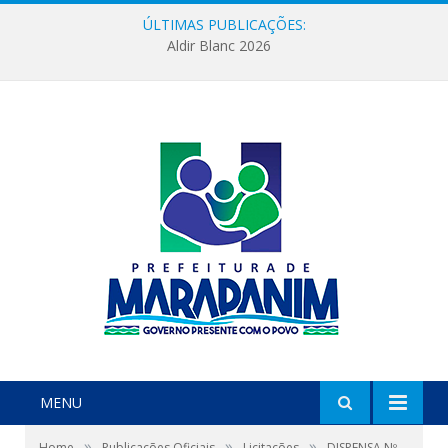
ÚLTIMAS PUBLICAÇÕES:
Aldir Blanc 2026
MENU
»
»
»
Home
Publicações Oficiais
Licitações
DISPENSA Nº