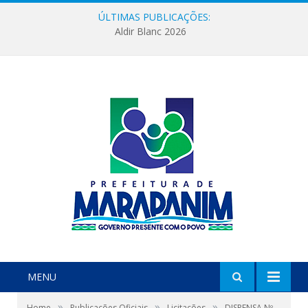
ÚLTIMAS PUBLICAÇÕES:
Aldir Blanc 2026
MENU
»
»
»
Home
Publicações Oficiais
Licitações
DISPENSA Nº