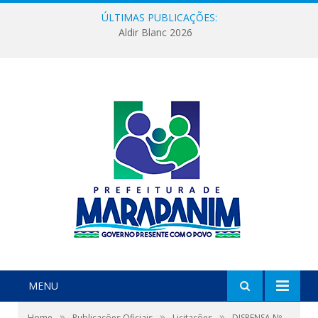
ÚLTIMAS PUBLICAÇÕES:
Aldir Blanc 2026
MENU
»
»
»
Home
Publicações Oficiais
Licitações
DISPENSA Nº