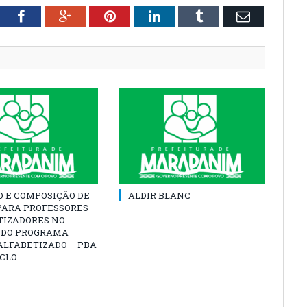
tter
Facebook
Google+
Pinterest
LinkedIn
Tumblr
Email
O E COMPOSIÇÃO DE
ALDIR BLANC
PARA PROFESSORES
TIZADORES NO
 DO PROGRAMA
ALFABETIZADO – PBA
ICLO