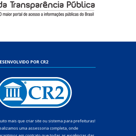
ESENVOLVIDO POR CR2
uito mais que
criar site
ou
sistema para prefeituras
!
ealizamos uma
assessoria
completa, onde
arantimos em contrato que todas as exigências das