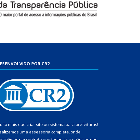
ESENVOLVIDO POR CR2
uito mais que
criar site
ou
sistema para prefeituras
!
ealizamos uma
assessoria
completa, onde
arantimos em contrato que todas as exigências das