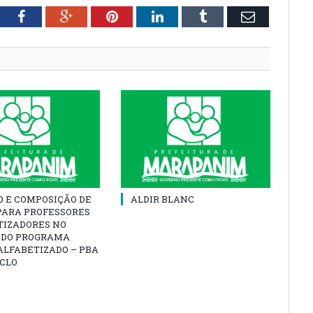
tter
Facebook
Google+
Pinterest
LinkedIn
Tumblr
Email
O E COMPOSIÇÃO DE
ALDIR BLANC
PARA PROFESSORES
TIZADORES NO
 DO PROGRAMA
ALFABETIZADO – PBA
ICLO