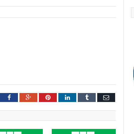
tter
Facebook
Google+
Pinterest
LinkedIn
Tumblr
Email