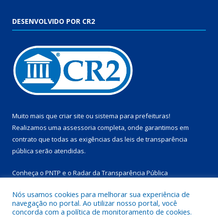
DESENVOLVIDO POR CR2
Muito mais que
criar site
ou
sistema para prefeituras
!
Realizamos uma
assessoria
completa, onde garantimos em
contrato que todas as exigências das
leis de transparência
pública
serão atendidas.
Conheça o
PNTP
e o
Radar da Transparência Pública
Nós usamos cookies para melhorar sua experiência de
navegação no portal. Ao utilizar nosso portal, você
concorda com a política de monitoramento de cookies.