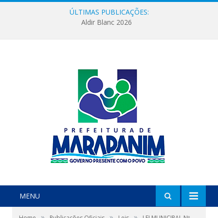
ÚLTIMAS PUBLICAÇÕES:
Aldir Blanc 2026
MENU
»
»
»
Home
Publicações Oficiais
Leis
LEI MUNICIPAL Nº