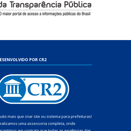
ESENVOLVIDO POR CR2
uito mais que
criar site
ou
sistema para prefeituras
!
ealizamos uma
assessoria
completa, onde
arantimos em contrato que todas as exigências das