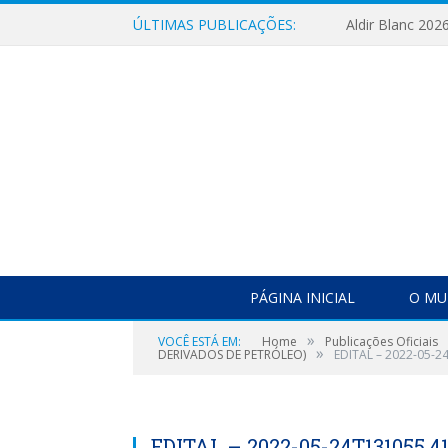
ÚLTIMAS PUBLICAÇÕES:
Aldir Blanc 202
PÁGINA INICIAL
O MU
»
VOCÊ ESTÁ EM:
Home
Publicações Oficiais
»
DERIVADOS DE PETRÓLEO)
EDITAL – 2022-05-2
EDITAL – 2022-05-24T131055.4