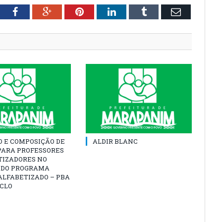
tter
Facebook
Google+
Pinterest
LinkedIn
Tumblr
Email
O E COMPOSIÇÃO DE
ALDIR BLANC
PARA PROFESSORES
TIZADORES NO
 DO PROGRAMA
ALFABETIZADO – PBA
ICLO