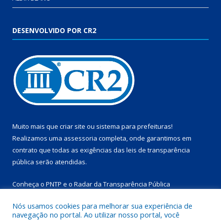
DESENVOLVIDO POR CR2
Muito mais que
criar site
ou
sistema para prefeituras
!
Realizamos uma
assessoria
completa, onde garantimos em
contrato que todas as exigências das
leis de transparência
pública
serão atendidas.
Conheça o
PNTP
e o
Radar da Transparência Pública
Nós usamos cookies para melhorar sua experiência de
navegação no portal. Ao utilizar nosso portal, você