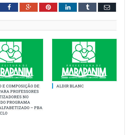
tter
Facebook
Google+
Pinterest
LinkedIn
Tumblr
Email
O E COMPOSIÇÃO DE
ALDIR BLANC
PARA PROFESSORES
TIZADORES NO
 DO PROGRAMA
ALFABETIZADO – PBA
ICLO