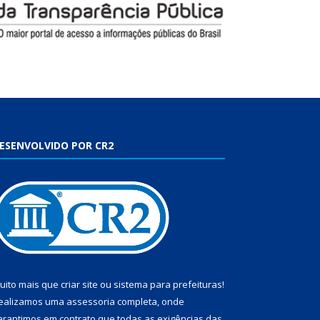
ESENVOLVIDO POR CR2
uito mais que
criar site
ou
sistema para prefeituras
!
ealizamos uma
assessoria
completa, onde
arantimos em contrato que todas as exigências das