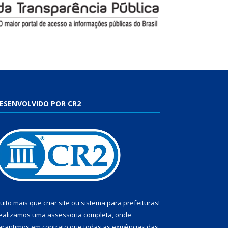
ESENVOLVIDO POR CR2
uito mais que
criar site
ou
sistema para prefeituras
!
ealizamos uma
assessoria
completa, onde
arantimos em contrato que todas as exigências das