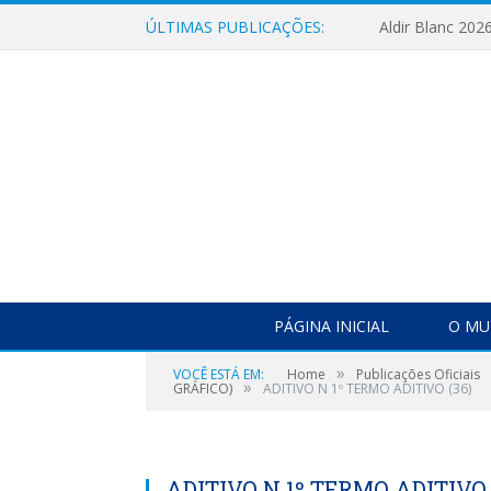
ÚLTIMAS PUBLICAÇÕES:
Aldir Blanc 202
PÁGINA INICIAL
O MU
»
VOCÊ ESTÁ EM:
Home
Publicações Oficiais
»
GRÁFICO)
ADITIVO N 1º TERMO ADITIVO (36)
ADITIVO N 1º TERMO ADITIVO 