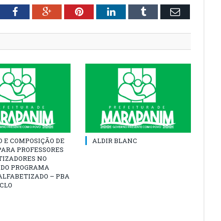
tter
Facebook
Google+
Pinterest
LinkedIn
Tumblr
Email
O E COMPOSIÇÃO DE
ALDIR BLANC
PARA PROFESSORES
TIZADORES NO
 DO PROGRAMA
ALFABETIZADO – PBA
ICLO