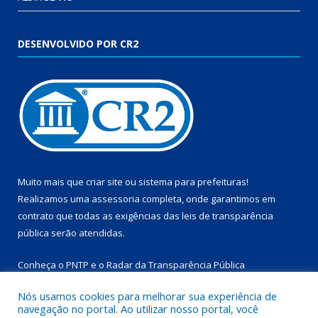
DESENVOLVIDO POR CR2
Muito mais que
criar site
ou
sistema para prefeituras
!
Realizamos uma
assessoria
completa, onde garantimos em
contrato que todas as exigências das
leis de transparência
pública
serão atendidas.
Conheça o
PNTP
e o
Radar da Transparência Pública
Nós usamos cookies para melhorar sua experiência de
navegação no portal. Ao utilizar nosso portal, você