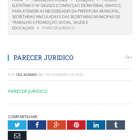
ELETRÔNICO Nº 04/2023 (CONFECÇAO DE MATERIAL GRAFICO,
PARA ATENDER AS NECESSIDADES DA PREFEITURA MUNICIPAL,
SECRETARIAS VINCULADAS E DAS SECRETARIAS MUNICIPAIS DE
TRABALHO E PROMOÇAO SOCIAL, SAUDE E
»
EDUCAÇAO)
PARECER JURIDICO
PARECER JURIDICO
0
POR
CR2-ADMIN5
EM
2 DE FEVEREIRO DE 2023
PARECER JURIDICO
COMPARTILHAR:
Twitter
Facebook
Google+
Pinterest
LinkedIn
Tumblr
Email