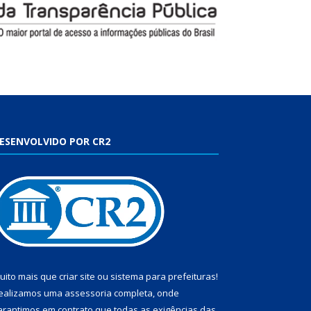
ESENVOLVIDO POR CR2
uito mais que
criar site
ou
sistema para prefeituras
!
ealizamos uma
assessoria
completa, onde
arantimos em contrato que todas as exigências das