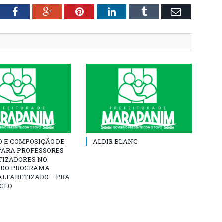
tter
Facebook
Google+
Pinterest
LinkedIn
Tumblr
Email
O E COMPOSIÇÃO DE
ALDIR BLANC
PARA PROFESSORES
TIZADORES NO
 DO PROGRAMA
ALFABETIZADO – PBA
ICLO