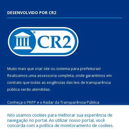
DESENVOLVIDO POR CR2
Muito mais que
criar site
ou
sistema para prefeituras
!
Realizamos uma
assessoria
completa, onde garantimos em
contrato que todas as exigências das
leis de transparência
pública
serão atendidas.
Conheça o
PNTP
e o
Radar da Transparência Pública
Nós usamos cookies para melhorar sua experiência de
navegação no portal. Ao utilizar nosso portal, você
concorda com a política de monitoramento de cookies.