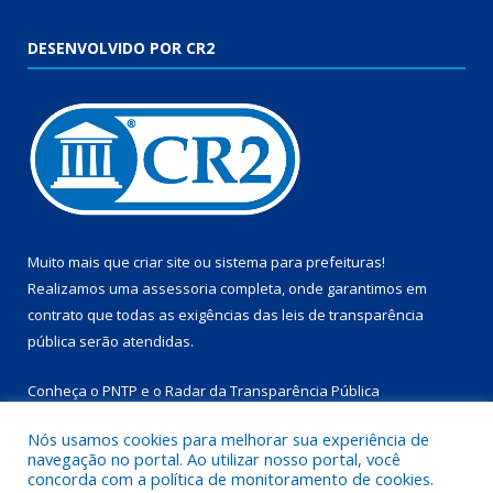
DESENVOLVIDO POR CR2
Muito mais que
criar site
ou
sistema para prefeituras
!
Realizamos uma
assessoria
completa, onde garantimos em
contrato que todas as exigências das
leis de transparência
pública
serão atendidas.
Conheça o
PNTP
e o
Radar da Transparência Pública
Nós usamos cookies para melhorar sua experiência de
navegação no portal. Ao utilizar nosso portal, você
concorda com a política de monitoramento de cookies.