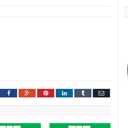
tter
Facebook
Google+
Pinterest
LinkedIn
Tumblr
Email