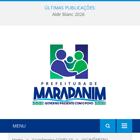
ÚLTIMAS PUBLICAÇÕES:
Aldir Blanc 2026
MENU
»
»
Home
Vacinômetro COVID-19
VACINÔMETRO