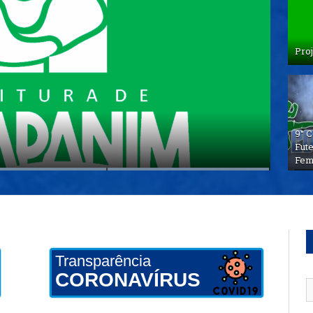
Proj
NCO PARA PROFESSORES
DO PROGRAMA BRASIL ALFABETIZADO –
9° C
Fut
Fem
Transparência
CORONAVÍRUS