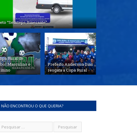
eto “Semteps Itinerante”
opa Rural de
ebol Masculino e
Prefeito Anderson Dias
inino
resgata a Copa Rural
NÃO ENCONTROU O QUE QUERIA?