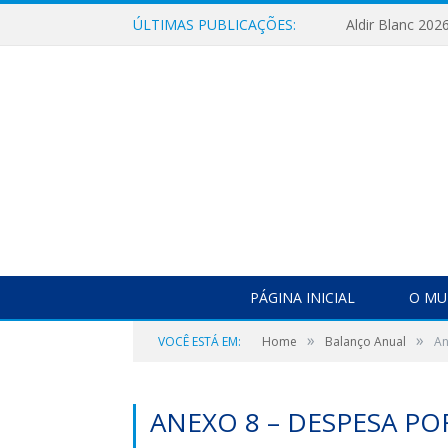
ÚLTIMAS PUBLICAÇÕES:
Aldir Blanc 202
PÁGINA INICIAL
O MU
»
»
VOCÊ ESTÁ EM:
Home
Balanço Anual
An
ANEXO 8 – DESPESA P