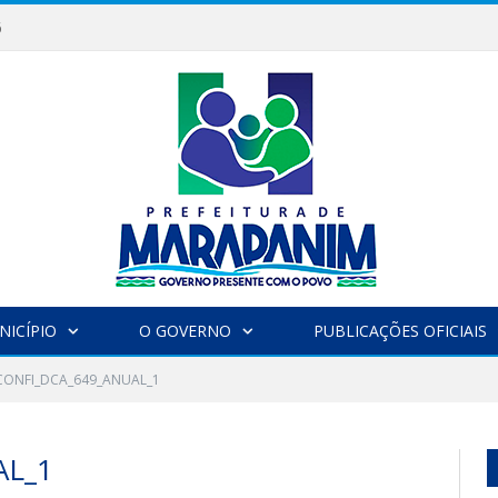
6
NICÍPIO
O GOVERNO
PUBLICAÇÕES OFICIAIS
CONFI_DCA_649_ANUAL_1
AL_1