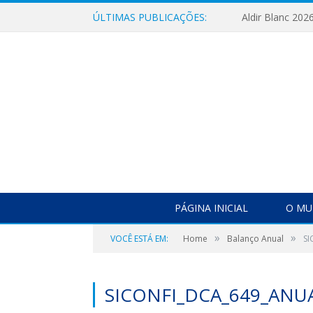
ÚLTIMAS PUBLICAÇÕES:
Aldir Blanc 202
PÁGINA INICIAL
O MU
»
»
VOCÊ ESTÁ EM:
Home
Balanço Anual
SI
SICONFI_DCA_649_ANU