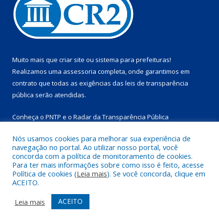
Muito mais que
criar site
ou
sistema para prefeituras
!
Realizamos uma
assessoria
completa, onde garantimos em
contrato que todas as exigências das
leis de transparência
pública
serão atendidas.
Conheça o
PNTP
e o
Radar da Transparência Pública
Nós usamos cookies para melhorar sua experiência de
navegação no portal. Ao utilizar nosso portal, você
concorda com a política de monitoramento de cookies.
Para ter mais informações sobre como isso é feito, acesse
Todos os direitos reservados a Prefeitura Municipal de
Política de cookies (
Leia mais
). Se você concorda, clique em
Marapanim.
ACEITO.
Mapa do Site
Acessar Área Administrativa
ACEITO
Leia mais
Acessar Webmail