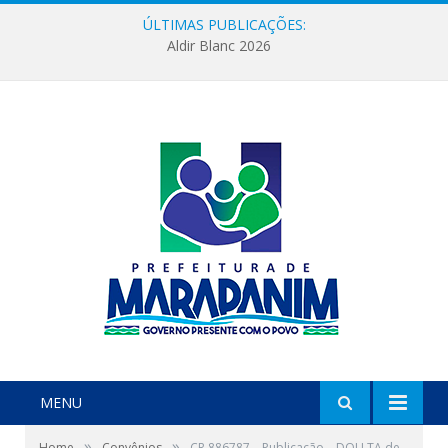
ÚLTIMAS PUBLICAÇÕES:
Aldir Blanc 2026
MENU
»
»
Home
Convênios
CR 886787 – Publicação – DOU TA de