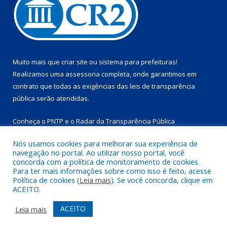
Muito mais que
criar site
ou
sistema para prefeituras
!
Realizamos uma
assessoria
completa, onde garantimos em
contrato que todas as exigências das
leis de transparência
pública
serão atendidas.
Conheça o
PNTP
e o
Radar da Transparência Pública
Nós usamos cookies para melhorar sua experiência de
navegação no portal. Ao utilizar nosso portal, você
concorda com a política de monitoramento de cookies.
Para ter mais informações sobre como isso é feito, acesse
Todos os direitos reservados a Prefeitura Municipal de
Política de cookies (
Leia mais
). Se você concorda, clique em
Marapanim.
ACEITO.
Mapa do Site
Acessar Área Administrativa
ACEITO
Leia mais
Acessar Webmail