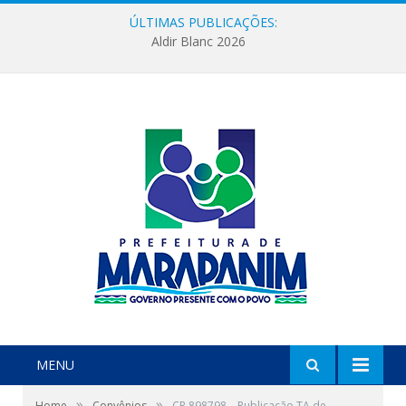
ÚLTIMAS PUBLICAÇÕES:
Aldir Blanc 2026
MENU
»
»
Home
Convênios
CR 898798 – Publicação TA de