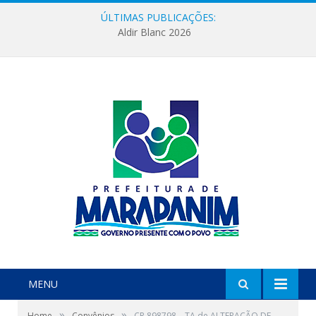
ÚLTIMAS PUBLICAÇÕES:
Aldir Blanc 2026
MENU
»
»
Home
Convênios
CR 898798 – TA de ALTERAÇÃO DE