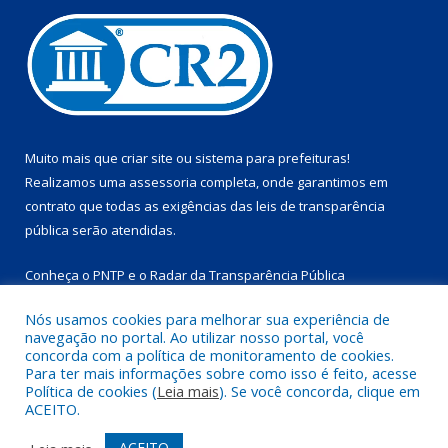
Muito mais que
criar site
ou
sistema para prefeituras
!
Realizamos uma
assessoria
completa, onde garantimos em
contrato que todas as exigências das
leis de transparência
pública
serão atendidas.
Conheça o
PNTP
e o
Radar da Transparência Pública
Nós usamos cookies para melhorar sua experiência de
navegação no portal. Ao utilizar nosso portal, você
concorda com a política de monitoramento de cookies.
Para ter mais informações sobre como isso é feito, acesse
Todos os direitos reservados a Prefeitura Municipal de
Política de cookies (
Leia mais
). Se você concorda, clique em
Marapanim.
ACEITO.
Mapa do Site
Acessar Área Administrativa
ACEITO