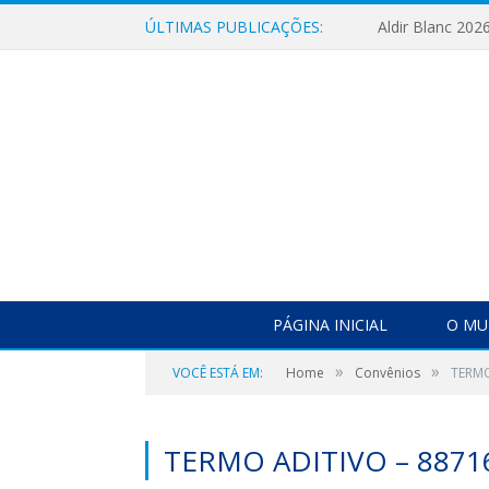
ÚLTIMAS PUBLICAÇÕES:
Aldir Blanc 202
PÁGINA INICIAL
O MU
»
»
VOCÊ ESTÁ EM:
Home
Convênios
TERMO
TERMO ADITIVO – 88716