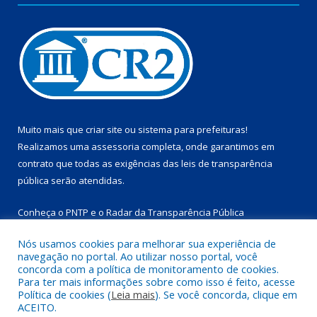
Muito mais que
criar site
ou
sistema para prefeituras
!
Realizamos uma
assessoria
completa, onde garantimos em
contrato que todas as exigências das
leis de transparência
pública
serão atendidas.
Conheça o
PNTP
e o
Radar da Transparência Pública
Nós usamos cookies para melhorar sua experiência de
navegação no portal. Ao utilizar nosso portal, você
concorda com a política de monitoramento de cookies.
Para ter mais informações sobre como isso é feito, acesse
Todos os direitos reservados a Prefeitura Municipal de
Política de cookies (
Leia mais
). Se você concorda, clique em
Marapanim.
ACEITO.