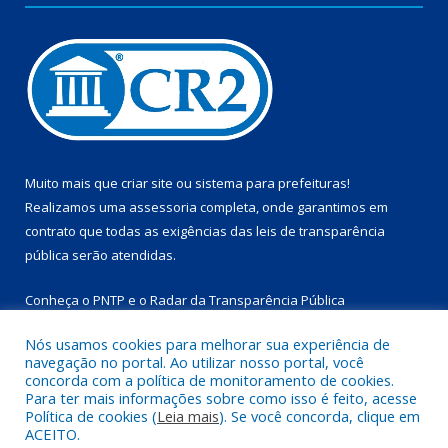
Muito mais que
criar site
ou
sistema para prefeituras
!
Realizamos uma
assessoria
completa, onde garantimos em
contrato que todas as exigências das
leis de transparência
pública
serão atendidas.
Conheça o
PNTP
e o
Radar da Transparência Pública
Nós usamos cookies para melhorar sua experiência de
navegação no portal. Ao utilizar nosso portal, você
concorda com a política de monitoramento de cookies.
Para ter mais informações sobre como isso é feito, acesse
Todos os direitos reservados a Prefeitura Municipal de
Política de cookies (
Leia mais
). Se você concorda, clique em
Marapanim.
ACEITO.