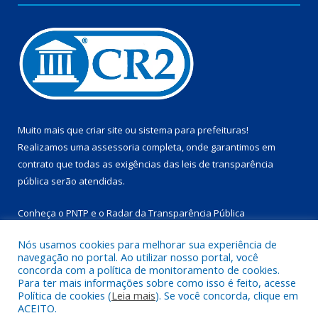
Muito mais que
criar site
ou
sistema para prefeituras
!
Realizamos uma
assessoria
completa, onde garantimos em
contrato que todas as exigências das
leis de transparência
pública
serão atendidas.
Conheça o
PNTP
e o
Radar da Transparência Pública
Nós usamos cookies para melhorar sua experiência de
navegação no portal. Ao utilizar nosso portal, você
concorda com a política de monitoramento de cookies.
Para ter mais informações sobre como isso é feito, acesse
Todos os direitos reservados a Prefeitura Municipal de
Política de cookies (
Leia mais
). Se você concorda, clique em
Marapanim.
ACEITO.