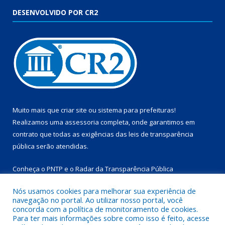
DESENVOLVIDO POR CR2
Muito mais que
criar site
ou
sistema para prefeituras
!
Realizamos uma
assessoria
completa, onde garantimos em
contrato que todas as exigências das
leis de transparência
pública
serão atendidas.
Conheça o
PNTP
e o
Radar da Transparência Pública
Nós usamos cookies para melhorar sua experiência de
navegação no portal. Ao utilizar nosso portal, você
concorda com a política de monitoramento de cookies.
Para ter mais informações sobre como isso é feito, acesse
Todos os direitos reservados a Prefeitura Municipal de