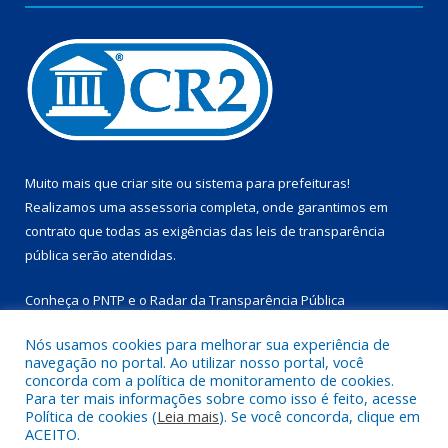
Muito mais que
criar site
ou
sistema para prefeituras
!
Realizamos uma
assessoria
completa, onde garantimos em
contrato que todas as exigências das
leis de transparência
pública
serão atendidas.
Conheça o
PNTP
e o
Radar da Transparência Pública
Nós usamos cookies para melhorar sua experiência de
navegação no portal. Ao utilizar nosso portal, você
concorda com a política de monitoramento de cookies.
Para ter mais informações sobre como isso é feito, acesse
Todos os direitos reservados a Prefeitura Municipal de
Política de cookies (
Leia mais
). Se você concorda, clique em
Marapanim.
ACEITO.