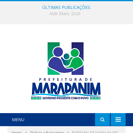
ÚLTIMAS PUBLICAÇÕES:
SELEÇÃO E COMPOSIÇÃO DE BANCO PARA PROFESSORES ALFABETIZADORES NO ÂMBITO DO PROGRAMA BRASIL ALFABETIZADO – PBA NOVO CICLO
MENU
»
»
Home
Diárias e Passagens
PORTARIA DE DIARIA Nº 087-