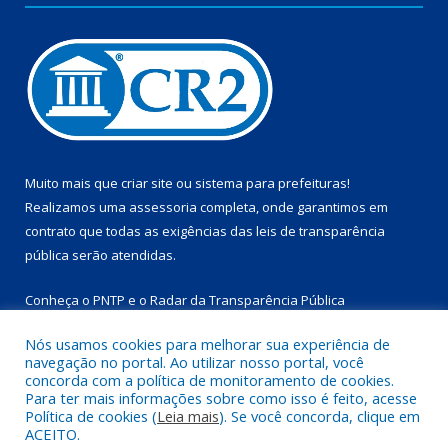
Muito mais que
criar site
ou
sistema para prefeituras
!
Realizamos uma
assessoria
completa, onde garantimos em
contrato que todas as exigências das
leis de transparência
pública
serão atendidas.
Conheça o
PNTP
e o
Radar da Transparência Pública
Nós usamos cookies para melhorar sua experiência de
navegação no portal. Ao utilizar nosso portal, você
concorda com a política de monitoramento de cookies.
Para ter mais informações sobre como isso é feito, acesse
Todos os direitos reservados a Prefeitura Municipal de
Política de cookies (
Leia mais
). Se você concorda, clique em
Marapanim.
ACEITO.