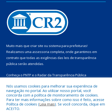
Muito mais que
criar site
ou
sistema para prefeituras
!
Realizamos uma
assessoria
completa, onde garantimos em
contrato que todas as exigências das
leis de transparência
pública
serão atendidas.
Conheça o
PNTP
e o
Radar da Transparência Pública
Nós usamos cookies para melhorar sua experiência de
navegação no portal. Ao utilizar nosso portal, você
concorda com a política de monitoramento de cookies.
Para ter mais informações sobre como isso é feito, acesse
Todos os direitos reservados a Prefeitura Municipal de
Política de cookies (
Leia mais
). Se você concorda, clique em
Marapanim.
ACEITO.