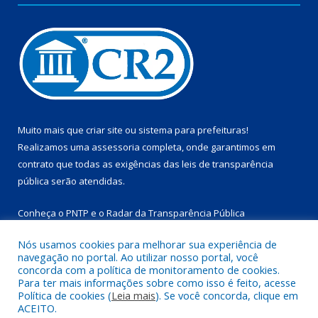
Muito mais que
criar site
ou
sistema para prefeituras
!
Realizamos uma
assessoria
completa, onde garantimos em
contrato que todas as exigências das
leis de transparência
pública
serão atendidas.
Conheça o
PNTP
e o
Radar da Transparência Pública
Nós usamos cookies para melhorar sua experiência de
navegação no portal. Ao utilizar nosso portal, você
concorda com a política de monitoramento de cookies.
Para ter mais informações sobre como isso é feito, acesse
Todos os direitos reservados a Prefeitura Municipal de
Política de cookies (
Leia mais
). Se você concorda, clique em
Marapanim.
ACEITO.