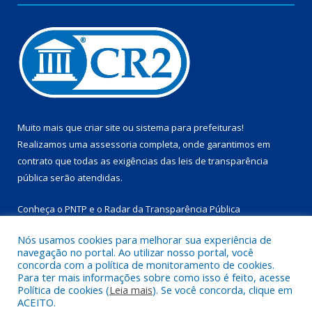
Muito mais que
criar site
ou
sistema para prefeituras
!
Realizamos uma
assessoria
completa, onde garantimos em
contrato que todas as exigências das
leis de transparência
pública
serão atendidas.
Conheça o
PNTP
e o
Radar da Transparência Pública
Nós usamos cookies para melhorar sua experiência de
navegação no portal. Ao utilizar nosso portal, você
concorda com a política de monitoramento de cookies.
Para ter mais informações sobre como isso é feito, acesse
Todos os direitos reservados a Prefeitura Municipal de
Política de cookies (
Leia mais
). Se você concorda, clique em
Marapanim.
ACEITO.