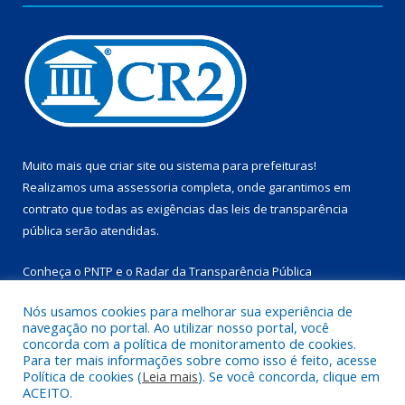
Muito mais que
criar site
ou
sistema para prefeituras
!
Realizamos uma
assessoria
completa, onde garantimos em
contrato que todas as exigências das
leis de transparência
pública
serão atendidas.
Conheça o
PNTP
e o
Radar da Transparência Pública
Nós usamos cookies para melhorar sua experiência de
navegação no portal. Ao utilizar nosso portal, você
concorda com a política de monitoramento de cookies.
Para ter mais informações sobre como isso é feito, acesse
Todos os direitos reservados a Prefeitura Municipal de
Política de cookies (
Leia mais
). Se você concorda, clique em
Marapanim.
ACEITO.