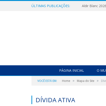
ÚLTIMAS PUBLICAÇÕES:
Aldir Blanc 202
PÁGINA INICIAL
O MU
»
»
VOCÊ ESTÁ EM:
Home
Mapa do Site
Dív
DÍVIDA ATIVA