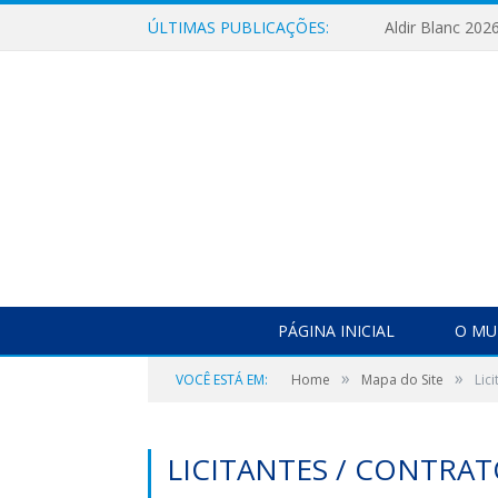
ÚLTIMAS PUBLICAÇÕES:
Aldir Blanc 202
PÁGINA INICIAL
O MU
»
»
VOCÊ ESTÁ EM:
Home
Mapa do Site
Lic
LICITANTES / CONTRA