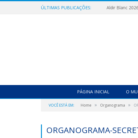
ÚLTIMAS PUBLICAÇÕES:
Aldir Blanc 202
PÁGINA INICIAL
O MU
»
»
VOCÊ ESTÁ EM:
Home
Organograma
O
ORGANOGRAMA-SECRETA