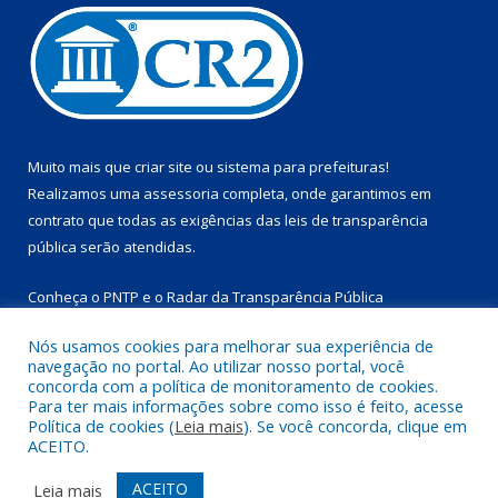
Muito mais que
criar site
ou
sistema para prefeituras
!
Realizamos uma
assessoria
completa, onde garantimos em
contrato que todas as exigências das
leis de transparência
pública
serão atendidas.
Conheça o
PNTP
e o
Radar da Transparência Pública
Nós usamos cookies para melhorar sua experiência de
navegação no portal. Ao utilizar nosso portal, você
concorda com a política de monitoramento de cookies.
Para ter mais informações sobre como isso é feito, acesse
Todos os direitos reservados a Prefeitura Municipal de
Política de cookies (
Leia mais
). Se você concorda, clique em
Marapanim.
ACEITO.
Mapa do Site
Acessar Área Administrativa
ACEITO
Leia mais