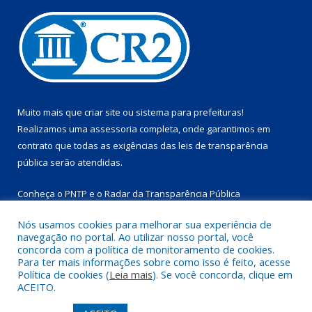
Muito mais que
criar site
ou
sistema para prefeituras
!
Realizamos uma
assessoria
completa, onde garantimos em
contrato que todas as exigências das
leis de transparência
pública
serão atendidas.
Conheça o
PNTP
e o
Radar da Transparência Pública
Nós usamos cookies para melhorar sua experiência de
navegação no portal. Ao utilizar nosso portal, você
concorda com a política de monitoramento de cookies.
Para ter mais informações sobre como isso é feito, acesse
Todos os direitos reservados a Prefeitura Municipal de
Política de cookies (
Leia mais
). Se você concorda, clique em
Marapanim.
ACEITO.