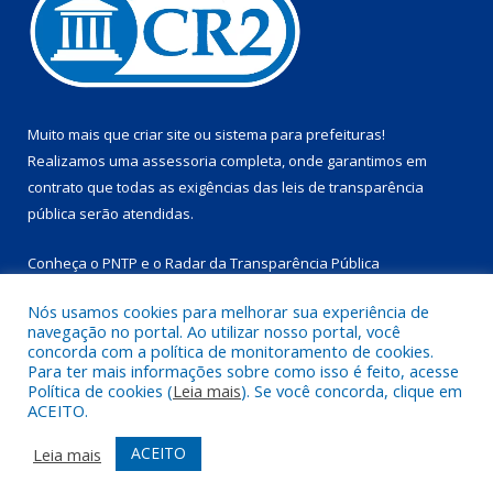
Muito mais que
criar site
ou
sistema para prefeituras
!
Realizamos uma
assessoria
completa, onde garantimos em
contrato que todas as exigências das
leis de transparência
pública
serão atendidas.
Conheça o
PNTP
e o
Radar da Transparência Pública
Nós usamos cookies para melhorar sua experiência de
navegação no portal. Ao utilizar nosso portal, você
concorda com a política de monitoramento de cookies.
Para ter mais informações sobre como isso é feito, acesse
Todos os direitos reservados a Prefeitura Municipal de
Política de cookies (
Leia mais
). Se você concorda, clique em
Marapanim.
ACEITO.
Mapa do Site
Acessar Área Administrativa
ACEITO
Leia mais
Acessar Webmail