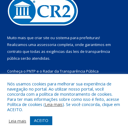
Muito mais que
criar site
ou
sistema para prefeituras
!
Realizamos uma
assessoria
completa, onde garantimos em
contrato que todas as exigências das
leis de transparência
pública
serão atendidas.
Conheça o
PNTP
e o
Radar da Transparência Pública
Nós usamos cookies para melhorar sua experiência de
navegação no portal. Ao utilizar nosso portal, você
concorda com a política de monitoramento de cookies.
Para ter mais informações sobre como isso é feito, acesse
Todos os direitos reservados a Prefeitura Municipal de
Política de cookies (
Leia mais
). Se você concorda, clique em
Marapanim.
ACEITO.
Mapa do Site
Acessar Área Administrativa
ACEITO
Leia mais
Acessar Webmail