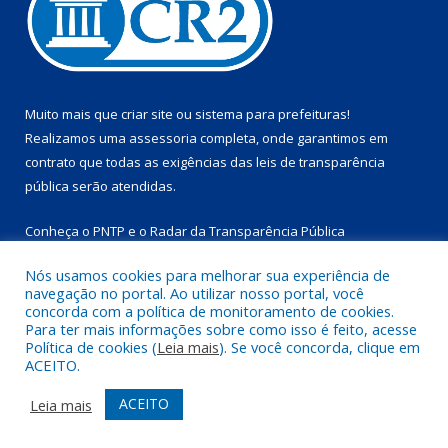
Muito mais que
criar site
ou
sistema para prefeituras
!
Realizamos uma
assessoria
completa, onde garantimos em
contrato que todas as exigências das
leis de transparência
pública
serão atendidas.
Conheça o
PNTP
e o
Radar da Transparência Pública
Nós usamos cookies para melhorar sua experiência de
navegação no portal. Ao utilizar nosso portal, você
concorda com a política de monitoramento de cookies.
Para ter mais informações sobre como isso é feito, acesse
Todos os direitos reservados a Prefeitura Municipal de
Política de cookies (
Leia mais
). Se você concorda, clique em
Marapanim.
ACEITO.
Mapa do Site
Acessar Área Administrativa
ACEITO
Leia mais
Acessar Webmail