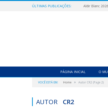
ÚLTIMAS PUBLICAÇÕES:
Aldir Blanc 202
PÁGINA INICIAL
O MU
»
VOCÊ ESTÁ EM:
Home
Autor CR2
(Page 2)
AUTOR
CR2